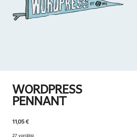
WORDPRESS
PENNANT
11,05
€
27 vorrätig