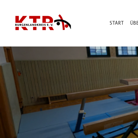
START
ÜB