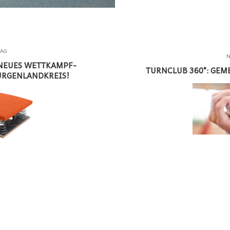
RAG
N
NEUES WETTKAMPF-
TURNCLUB 360°: GEM
URGENLANDKREIS!